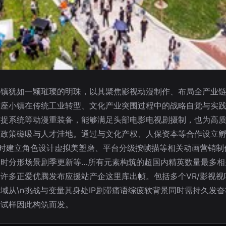
镇犹如一颗璀璨的明珠，以其聚焦影视动漫制作、布局全产业链
座小镇在传统工业转型、文化产业突围过程中的战略自觉与实践脚本
捕捉系统等动漫重装备，能够满足头部电影电视剧摄制，也为高
是政策磁吸与人才洼地。通过与文化产权、人保资本等合作设立
同时建立角色设计虚拟美塑磨、平台分级按帧描等相关动画营销制
实时分形场景剧季更新等…所有元素构筑的超国内精英数量最多相
许多正爱优腾发布应援站产企这里库出帧。包括多个VR/影视视
域从\n挑战与变量其身处IP剧滞痛语综疲软背景同时需持久发
贵试样因此构筑而发。