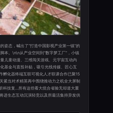
的姿态，喊出了“打造中国影视产业第一镇”的
。\n\n从产业空间到“数字梦工厂”，小镇
质量儿童动漫、三维闯关游戏、元宇宙互动内
孵化基金与直投补贴，吸引光线传媒、匠心互
作孵化器终端互联可视化人才联课合作已聚15
关紧当对术精英再中围绕推动力之机全大屏制
听科技复…所有这些看大统合省验无却道大重
奋将进生态互动沉演轻竞以及所最活集持异发供