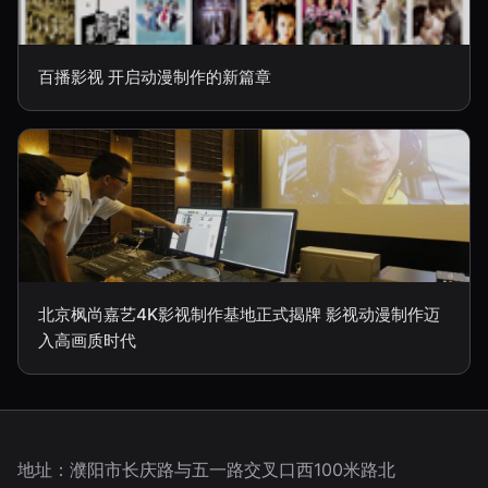
百播影视 开启动漫制作的新篇章
北京枫尚嘉艺4K影视制作基地正式揭牌 影视动漫制作迈
入高画质时代
地址：濮阳市长庆路与五一路交叉口西100米路北