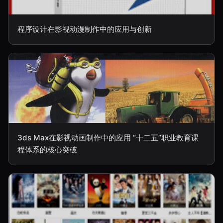
程序设计在影视动漫制作中的应用与创新
3ds Max在影视动画制作中的应用 “十二五”职业教育课
程体系的核心突破