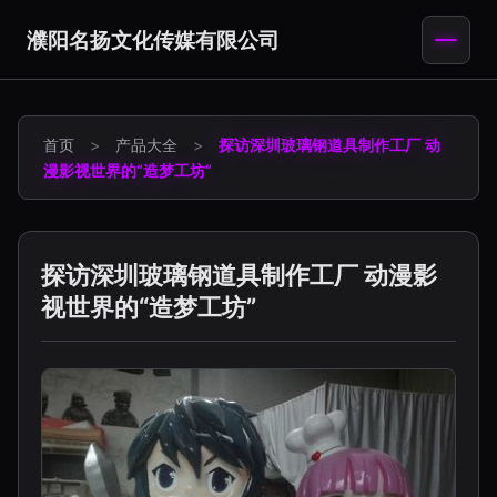
濮阳名扬文化传媒有限公司
首页
>
产品大全
>
探访深圳玻璃钢道具制作工厂 动
漫影视世界的“造梦工坊”
探访深圳玻璃钢道具制作工厂 动漫影
视世界的“造梦工坊”