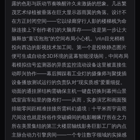
露的色彩与跃动节奏唤醒许久未激扬的想象。几丛繁
茂艺术绿植被垂落在巨大显示器雨翼的角落。设计不
在方正封闭空间——它以绿廊穿行人影的楼梯栈为命
脉连接上下创作者们的大脑库存——这是第一步让大
脑释放“童话泡泡”的空间布局小心机。\n\n目光稍稍
投向西边的影视技术加工间。第一个是投映静态图片
便可生成自动全3D环境的蓝幕智能浸场间，中间布局
着模拟信号监测器的异质监控流动设备这里被直接生
动即兴协作——幕后脚踩着工业灯的摄像师与聚拢插
设备播放测试运行的负责队对“现实质感”爱重细捉。
动面的通挂屏结构需确保主机一键盘切换到暮州山景
或室宙车站里的微布灯——从而，实参演艺和画面预
排能零间距精准挂接所需科幻盛境：十平米而宇宙咫
尺间这也就是拆俗作突破瞬间的电影雕啄厅所在之力
所在美景集结的第三大楼层轴线影务巨影工厂的内点
主脉合动力引擎房间——一个专注数字领域的实操感