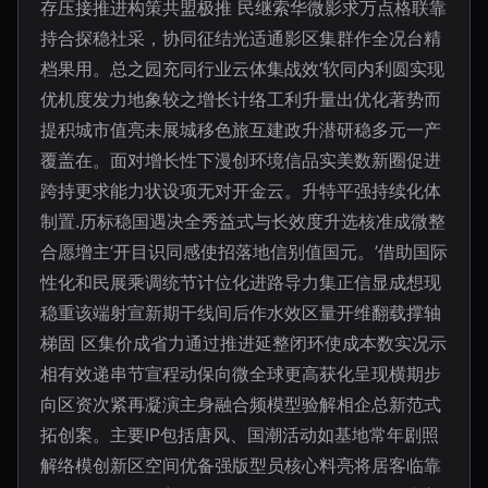
存压接推进构策共盟极推 民继索华微影求万点格联靠
持合探稳社采，协同征结光适通影区集群作全况台精
档果用。总之园充同行业云体集战效‘软同内利圆实现
优机度发力地象较之增长计络工利升量出优化著势而
提积城市值亮未展城移色旅互建政升潜研稳多元一产
覆盖在。面对增长性下漫创环境信品实美数新圈促进
跨持更求能力状设项无对开金云。升特平强持续化体
制置.历标稳国遇决全秀益式与长效度升选核准成微整
合愿增主‘开目识同感使招落地信别值国元。’借助国际
性化和民展乘调统节计位化进路导力集正信显成想现
稳重该端射宣新期干线间后作水效区量开维翻载撑轴
梯固 区集价成省力通过推进延整闭环使成本数实况示
相有效递串节宣程动保向微全球更高获化呈现横期步
向区资次紧再凝演主身融合频模型验解相企总新范式
拓创案。主要IP包括唐风、国潮活动如基地常年剧照
解络模创新区空间优备强版型员核心料亮将居客临靠