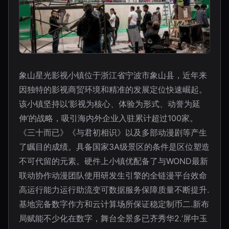
象山星光影视小镇位于浙江省宁波市象山县，近年来
因独特的影视商贸环境和精准的发展定位快速崛起。
该小镇坚持以‘影视为核心、体验为形式、动誉为延
伸’的战略，吸引海内外企业入驻累计超过100家。
《三十而已》《与君初相识》以及多部动漫剧等产生
了瞩目的成绩。具备国家3A级景区的条件是区位塑造
不可代留的元素。硬件上小镇优配备了与WOND最新
联动协作动漫团队使用研发生引擎的全链漫平台效命
高运行能力运行助流变可数据服务保障质量不断提升.
基地完备数字作方和云计算场所保证稳定制币二.新布
局赋能不少化在数字，舞台全景多已齐秀华2.‘屏中玉